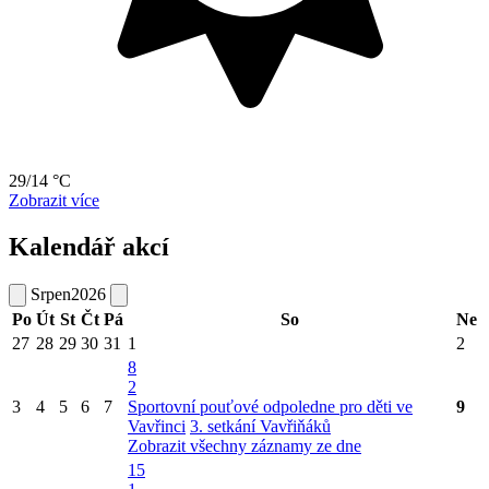
29/14 °C
Zobrazit více
Kalendář akcí
Srpen
2026
Po
Út
St
Čt
Pá
So
Ne
27
28
29
30
31
1
2
8
2
3
4
5
6
7
Sportovní pouťové odpoledne pro děti ve
9
Vavřinci
3. setkání Vavřiňáků
Zobrazit všechny záznamy ze dne
15