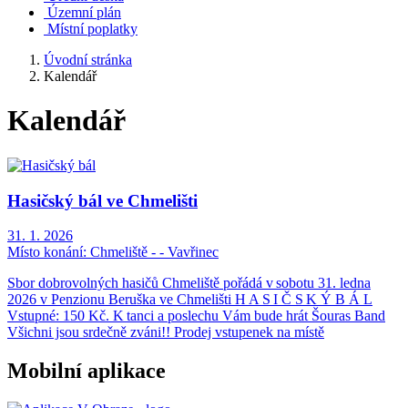
Územní plán
Místní poplatky
Úvodní stránka
Kalendář
Kalendář
Hasičský bál ve Chmelišti
31. 1. 2026
Místo konání:
Chmeliště - - Vavřinec
Sbor dobrovolných hasičů Chmeliště pořádá v sobotu 31. ledna
2026 v Penzionu Beruška ve Chmelišti H A S I Č S K Ý B Á L
Vstupné: 150 Kč. K tanci a poslechu Vám bude hrát Šouras Band
Všichni jsou srdečně zváni!! Prodej vstupenek na místě
Mobilní aplikace