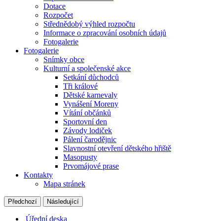
Dotace
Rozpočet
Střednědobý výhled rozpočtu
Informace o zpracování osobních údajů
Fotogalerie
Fotogalerie
Snímky obce
Kulturní a společenské akce
Setkání důchodců
Tři králové
Dětské karnevaly
Vynášení Moreny
Vítání občánků
Sportovní den
Závody lodiček
Pálení čarodějnic
Slavnostní otevření dětského hřiště
Masopusty
Prvomájové prase
Kontakty
Mapa stránek
Předchozí
Následující
Úřední deska