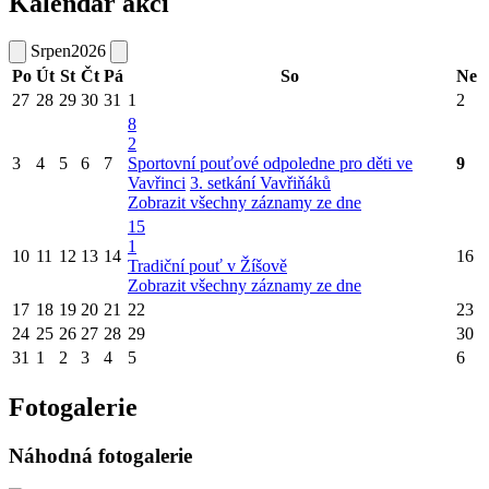
Kalendář akcí
Srpen
2026
Po
Út
St
Čt
Pá
So
Ne
27
28
29
30
31
1
2
8
2
3
4
5
6
7
Sportovní pouťové odpoledne pro děti ve
9
Vavřinci
3. setkání Vavřiňáků
Zobrazit všechny záznamy ze dne
15
1
10
11
12
13
14
16
Tradiční pouť v Žíšově
Zobrazit všechny záznamy ze dne
17
18
19
20
21
22
23
24
25
26
27
28
29
30
31
1
2
3
4
5
6
Fotogalerie
Náhodná fotogalerie