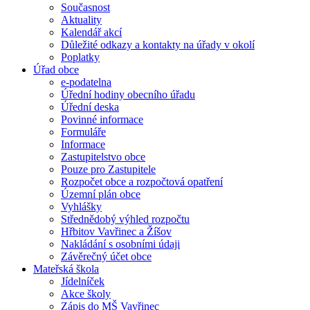
Současnost
Aktuality
Kalendář akcí
Důležité odkazy a kontakty na úřady v okolí
Poplatky
Úřad obce
e-podatelna
Úřední hodiny obecního úřadu
Úřední deska
Povinné informace
Formuláře
Informace
Zastupitelstvo obce
Pouze pro Zastupitele
Rozpočet obce a rozpočtová opatření
Územní plán obce
Vyhlášky
Střednědobý výhled rozpočtu
Hřbitov Vavřinec a Žíšov
Nakládání s osobními údaji
Závěrečný účet obce
Mateřská škola
Jídelníček
Akce školy
​​​​​​​Zápis do MŠ Vavřinec